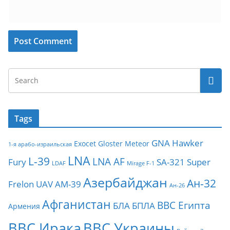
Tags
GNA
Hawker
Exocet
Gloster Meteor
1-я арабо-израильская
LNA
L-39
LNA AF
Fury
SA-321
Super
LDAF
Mirage F-1
Азербайджан
Ан-32
Frelon
UAV
АМ-39
Ан-26
Афганистан
ВВС Египта
БЛА
БПЛА
Армения
ВВС Ирака
ВВС Украины