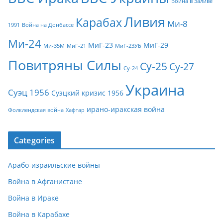
Война в Заливе
Ливия
Карабах
Ми-8
1991
Война на Донбассе
Ми-24
МиГ-23
МиГ-29
Ми-35М
МиГ-21
МиГ-23УБ
Повитряны Силы
Су-25
Су-27
Су-24
Украина
Суэц 1956
Суэцкий кризис 1956
ирано-иракская война
Фолклендская война
Хафтар
Categories
Арабо-израильские войны
Война в Афганистане
Война в Ираке
Война в Карабахе