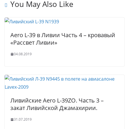
t
p
e
e
You May Also Like
p
r
Aero L-39 в Ливии Часть 4 – кровавый
«Рассвет Ливии»
04.08.2019
Ливийские Aero L-39ZO. Часть 3 –
закат Ливийской Джамахирии.
31.07.2019