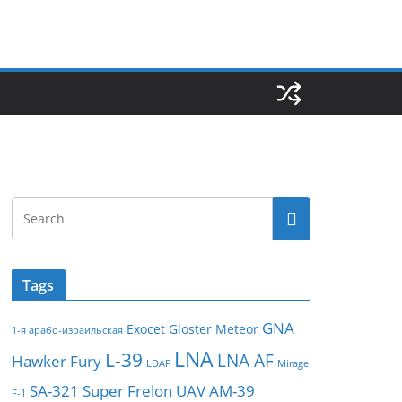
Tags
GNA
Exocet
Gloster Meteor
1-я арабо-израильская
LNA
L-39
LNA AF
Hawker Fury
LDAF
Mirage
SA-321
Super Frelon
UAV
АМ-39
F-1