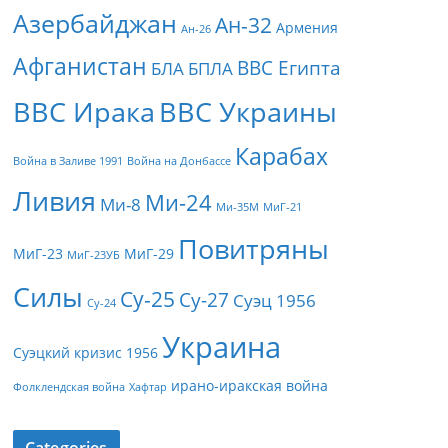
Азербайджан
Ан-32
Армения
Ан-26
Афганистан
ВВС Египта
БЛА
БПЛА
ВВС Ирака
ВВС Украины
Карабах
Война в Заливе 1991
Война на Донбассе
Ливия
Ми-24
Ми-8
Ми-35М
МиГ-21
Повитряны
МиГ-23
МиГ-29
МиГ-23УБ
Силы
Су-25
Су-27
Суэц 1956
Су-24
Украина
Суэцкий кризис 1956
ирано-иракская война
Фолклендская война
Хафтар