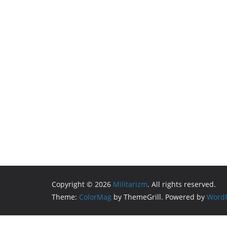
Copyright © 2026
Militarizm
. All rights reserved.
Theme:
ColorMag
by ThemeGrill. Powered by
WordP