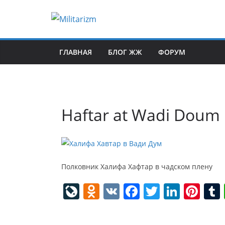
Skip
to
content
ГЛАВНАЯ
БЛОГ ЖЖ
ФОРУМ
Haftar at Wadi Doum
Полковник Халифа Хафтар в чадском плену
Li
O
V
F
T
Li
Pi
v
d
K
a
w
n
nt
eJ
n
c
itt
k
er