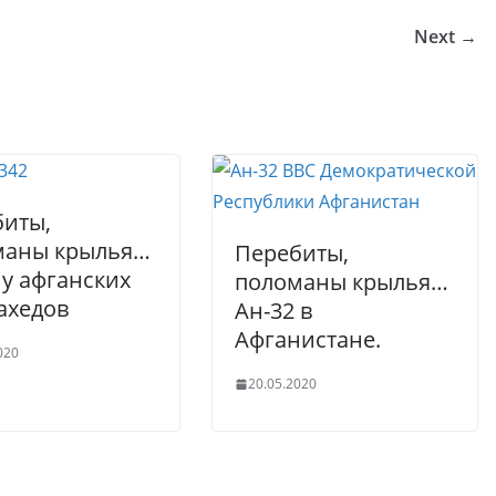
bl
s
g
e
Next →
r
A
er
p
p
биты,
маны крылья…
Перебиты,
 у афганских
поломаны крылья…
ахедов
Ан-32 в
Афганистане.
020
20.05.2020