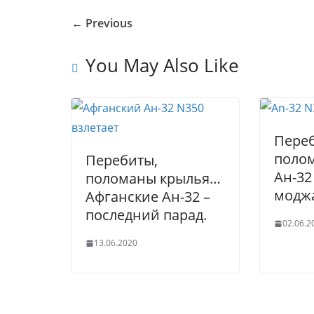
o
o
e
er
e
e
← Previous
u
kl
b
dI
st
r
a
o
n
You May Also Like
n
ss
o
al
ni
k
ki
Пере
поло
Перебиты,
Ан-32
поломаны крылья…
модж
Афганские Ан-32 –
последний парад.
02.06.2
13.06.2020