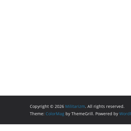
Copyright © 2026
Militarizm
. All rights reserved.
Theme:
ColorMag
by ThemeGrill. Powered by
WordP