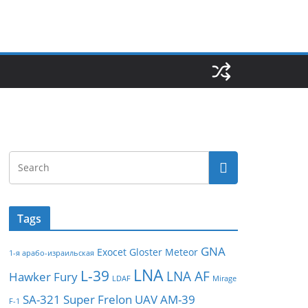
Tags
GNA
Exocet
Gloster Meteor
1-я арабо-израильская
LNA
L-39
LNA AF
Hawker Fury
LDAF
Mirage
SA-321
Super Frelon
UAV
АМ-39
F-1