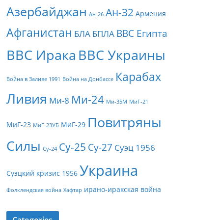
Азербайджан
Ан-32
Армения
Ан-26
Афганистан
ВВС Египта
БЛА
БПЛА
ВВС Ирака
ВВС Украины
Карабах
Война в Заливе 1991
Война на Донбассе
Ливия
Ми-24
Ми-8
Ми-35М
МиГ-21
Повитряны
МиГ-23
МиГ-29
МиГ-23УБ
Силы
Су-25
Су-27
Суэц 1956
Су-24
Украина
Суэцкий кризис 1956
ирано-иракская война
Фолклендская война
Хафтар