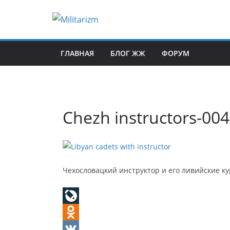
Skip
to
content
ГЛАВНАЯ
БЛОГ ЖЖ
ФОРУМ
Chezh instructors-004
Чехословацкий инструктор и его ливийские ку
L
i
O