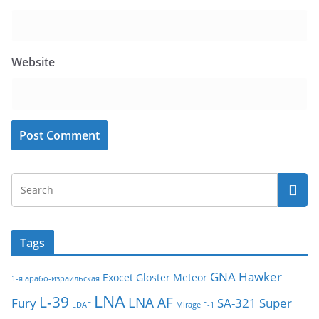
Website
Tags
GNA
Hawker
Exocet
Gloster Meteor
1-я арабо-израильская
LNA
L-39
LNA AF
Fury
SA-321
Super
LDAF
Mirage F-1