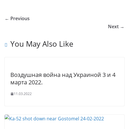
o
o
e
er
e
e
bl
s
g
ar
u
kl
b
dI
st
r
A
g
e
← Previous
r
a
o
n
p
er
Next →
n
ss
o
p
al
ni
k
You May Also Like
ki
Воздушная война над Украиной 3 и 4
марта 2022.
11.03.2022