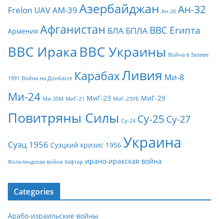
Азербайджан
Ан-32
Frelon
UAV
АМ-39
Ан-26
Афганистан
ВВС Египта
БЛА
БПЛА
Армения
ВВС Ирака
ВВС Украины
Война в Заливе
Ливия
Карабах
Ми-8
1991
Война на Донбассе
Ми-24
МиГ-23
МиГ-29
Ми-35М
МиГ-21
МиГ-23УБ
Повитряны Силы
Су-25
Су-27
Су-24
Украина
Суэц 1956
Суэцкий кризис 1956
ирано-иракская война
Фолклендская война
Хафтар
Categories
Арабо-израильские войны