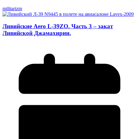
militarizm
Ливийские Aero L-39ZO. Часть 3 – закат
Ливийской Джамахирии.