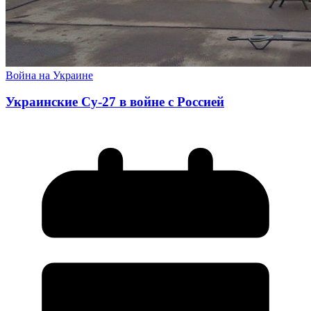
Война на Украине
Украинские Су-27 в войне с Россией