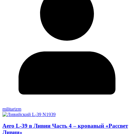
militarizm
Aero L-39 в Ливии Часть 4 – кровавый «Рассвет
Ливии»