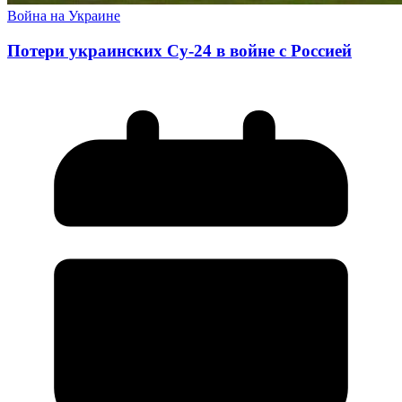
Война на Украине
Потери украинских Су-24 в войне с Россией