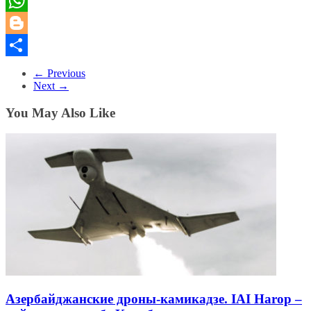
Tumblr
WhatsApp
Blogger
Share
← Previous
Next →
You May Also Like
Азербайджанские дроны-камикадзе. IAI Harop –