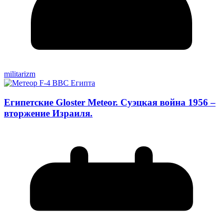
militarizm
Египетские Gloster Meteor. Суэцкая война 1956 –
вторжение Израиля.