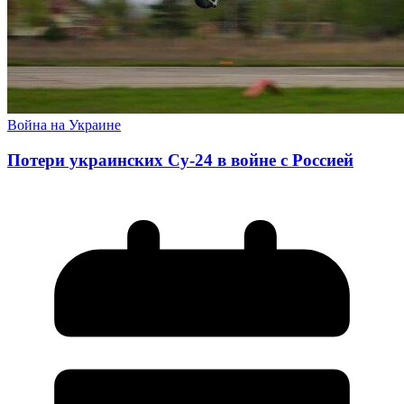
Война на Украине
Потери украинских Су-24 в войне с Россией