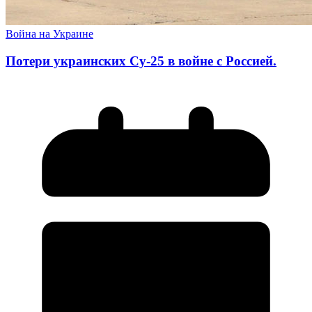
Война на Украине
Потери украинских Су-25 в войне с Россией.