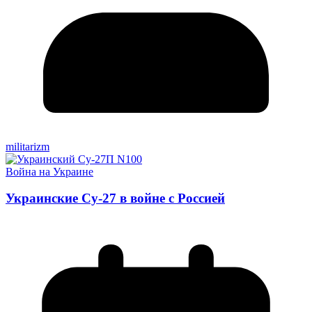
militarizm
Война на Украине
Украинские Су-27 в войне с Россией