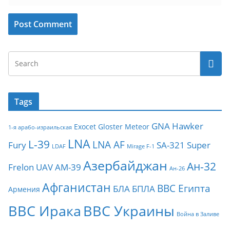
Tags
GNA
Hawker
Exocet
Gloster Meteor
1-я арабо-израильская
LNA
L-39
LNA AF
Fury
SA-321
Super
LDAF
Mirage F-1
Азербайджан
Ан-32
Frelon
UAV
АМ-39
Ан-26
Афганистан
ВВС Египта
БЛА
БПЛА
Армения
ВВС Ирака
ВВС Украины
Война в Заливе