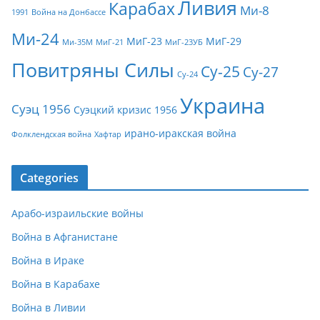
Ливия
Карабах
Ми-8
1991
Война на Донбассе
Ми-24
МиГ-23
МиГ-29
Ми-35М
МиГ-21
МиГ-23УБ
Повитряны Силы
Су-25
Су-27
Су-24
Украина
Суэц 1956
Суэцкий кризис 1956
ирано-иракская война
Фолклендская война
Хафтар
Categories
Арабо-израильские войны
Война в Афганистане
Война в Ираке
Война в Карабахе
Война в Ливии