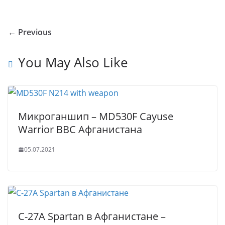
o
o
e
er
e
e
bl
s
g
ar
u
kl
b
dI
st
r
A
g
e
← Previous
r
a
o
n
p
er
n
ss
o
p
You May Also Like
al
ni
k
ki
Микроганшип – MD530F Cayuse
Warrior ВВС Афганистана
05.07.2021
C-27A Spartan в Афганистане –