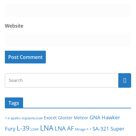
Website
Tags
GNA
Hawker
Exocet
Gloster Meteor
1-я арабо-израильская
LNA
L-39
LNA AF
Fury
SA-321
Super
LDAF
Mirage F-1