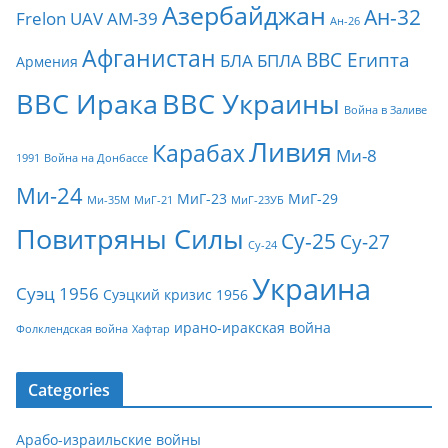
Азербайджан
Ан-32
Frelon
UAV
АМ-39
Ан-26
Афганистан
ВВС Египта
БЛА
БПЛА
Армения
ВВС Ирака
ВВС Украины
Война в Заливе
Ливия
Карабах
Ми-8
1991
Война на Донбассе
Ми-24
МиГ-23
МиГ-29
Ми-35М
МиГ-21
МиГ-23УБ
Повитряны Силы
Су-25
Су-27
Су-24
Украина
Суэц 1956
Суэцкий кризис 1956
ирано-иракская война
Фолклендская война
Хафтар
Categories
Арабо-израильские войны