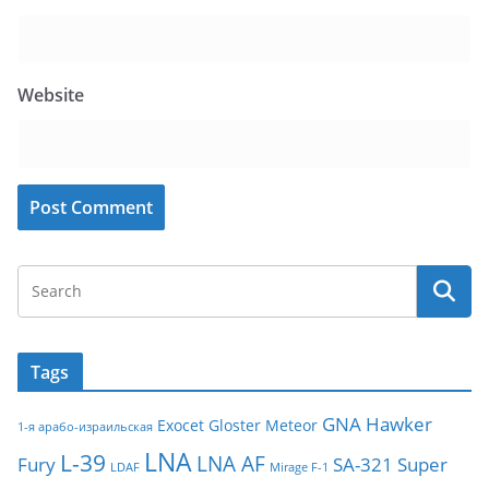
Website
Tags
GNA
Hawker
Exocet
Gloster Meteor
1-я арабо-израильская
LNA
L-39
LNA AF
Fury
SA-321
Super
LDAF
Mirage F-1