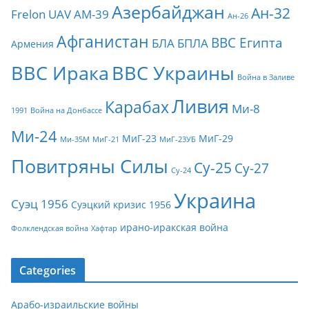
Азербайджан
Ан-32
Frelon
UAV
АМ-39
Ан-26
Афганистан
ВВС Египта
БЛА
БПЛА
Армения
ВВС Ирака
ВВС Украины
Война в Заливе
Ливия
Карабах
Ми-8
1991
Война на Донбассе
Ми-24
МиГ-23
МиГ-29
Ми-35М
МиГ-21
МиГ-23УБ
Повитряны Силы
Су-25
Су-27
Су-24
Украина
Суэц 1956
Суэцкий кризис 1956
ирано-иракская война
Фолклендская война
Хафтар
Categories
Арабо-израильские войны