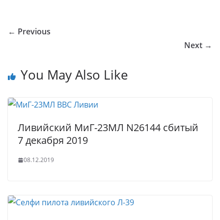
o
o
e
er
e
e
bl
s
g
ar
u
kl
b
dI
st
r
A
g
e
← Previous
r
a
o
n
p
er
Next →
n
ss
o
p
al
ni
k
You May Also Like
ki
Ливийский МиГ-23МЛ N26144 сбитый
7 декабря 2019
08.12.2019