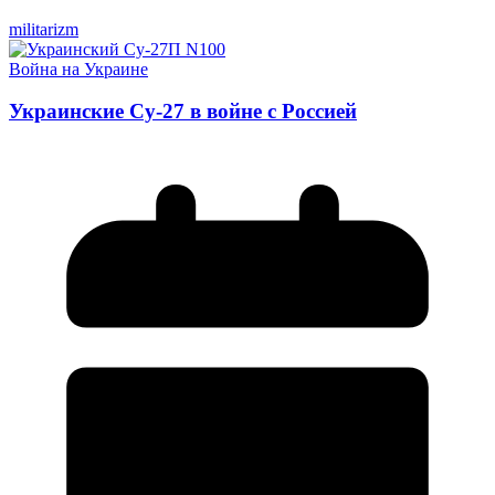
militarizm
Война на Украине
Украинские Су-27 в войне с Россией