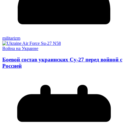
militarizm
Война на Украине
Боевой состав украинских Су-27 перед войной с
Россией