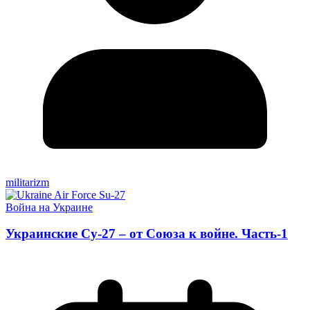
militarizm
Война на Украине
Украинские Су-27 – от Союза к войне. Часть-1