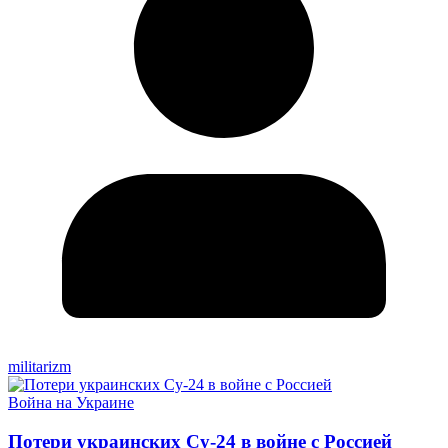
militarizm
Война на Украине
Потери украинских Су-24 в войне с Россией