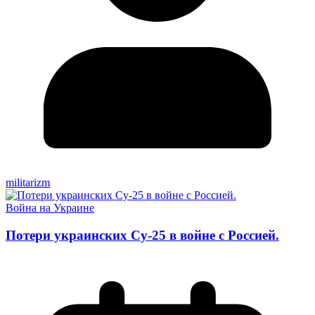
militarizm
Война на Украине
Потери украинских Су-25 в войне с Россией.