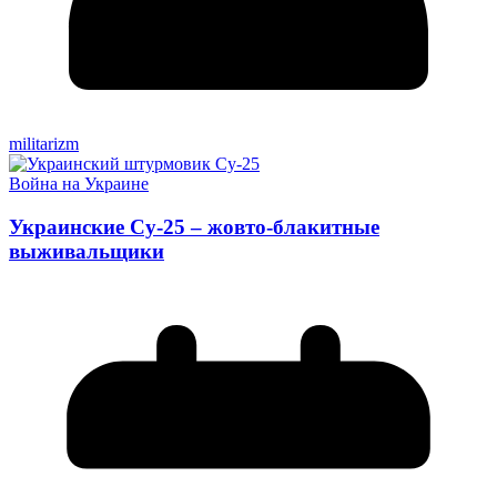
militarizm
Война на Украине
Украинские Су-25 – жовто-блакитные
выживальщики