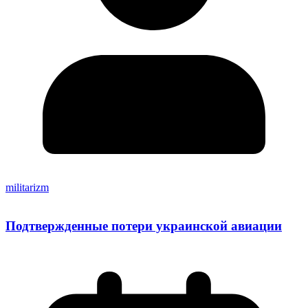
militarizm
Подтвержденные потери украинской авиации