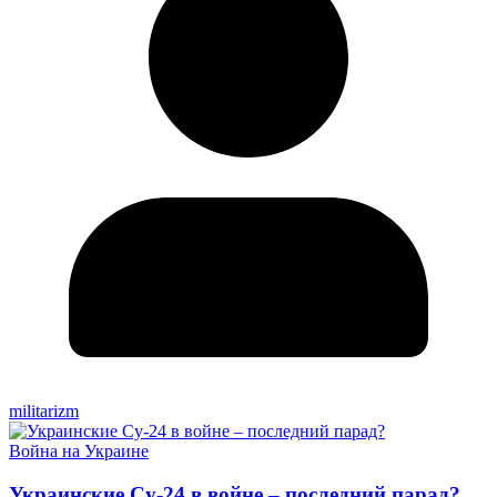
militarizm
Война на Украине
Украинские Су-24 в войне – последний парад?