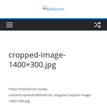
Skip
to
content
cropped-Image-
1400×300.jpg
https://militarizm.su/wp-
content/uploads/Militarizm_images/cropped-Image-
1400×300.jpg