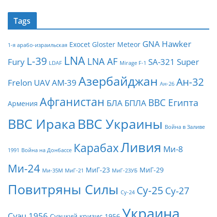
Tags
GNA
Hawker
Exocet
Gloster Meteor
1-я арабо-израильская
LNA
L-39
LNA AF
Fury
SA-321
Super
LDAF
Mirage F-1
Азербайджан
Ан-32
Frelon
UAV
АМ-39
Ан-26
Афганистан
ВВС Египта
БЛА
БПЛА
Армения
ВВС Ирака
ВВС Украины
Война в Заливе
Ливия
Карабах
Ми-8
1991
Война на Донбассе
Ми-24
МиГ-23
МиГ-29
Ми-35М
МиГ-21
МиГ-23УБ
Повитряны Силы
Су-25
Су-27
Су-24
Украина
Суэц 1956
Суэцкий кризис 1956