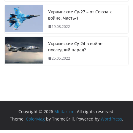
Украинские Су-27 – от Союза к
войне. Часть-1
19.08.2022
Украинские Су-24 в войне –
последний парад?
25.05.2022
Copyright © 2026
Militarizm
. All rights reserved.
Theme:
ColorMag
by ThemeGrill. Powered by
WordPress
.