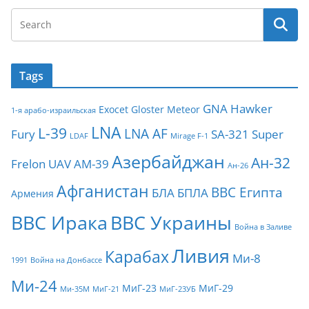
Tags
GNA
Hawker
Exocet
Gloster Meteor
1-я арабо-израильская
LNA
L-39
LNA AF
Fury
SA-321
Super
LDAF
Mirage F-1
Азербайджан
Ан-32
Frelon
UAV
АМ-39
Ан-26
Афганистан
ВВС Египта
БЛА
БПЛА
Армения
ВВС Ирака
ВВС Украины
Война в Заливе
Ливия
Карабах
Ми-8
1991
Война на Донбассе
Ми-24
МиГ-23
МиГ-29
Ми-35М
МиГ-21
МиГ-23УБ