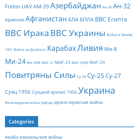
Азербайджан
Ан-32
Frelon
UAV
АМ-39
Ан-26
Афганистан
ВВС Египта
БЛА
БПЛА
Армения
ВВС Ирака
ВВС Украины
Война в Заливе
Ливия
Карабах
Ми-8
1991
Война на Донбассе
Ми-24
МиГ-23
МиГ-29
Ми-35М
МиГ-21
МиГ-23УБ
Повитряны Силы
Су-25
Су-27
Су-24
Украина
Суэц 1956
Суэцкий кризис 1956
ирано-иракская война
Фолклендская война
Хафтар
Categories
Арабо-израильские войны