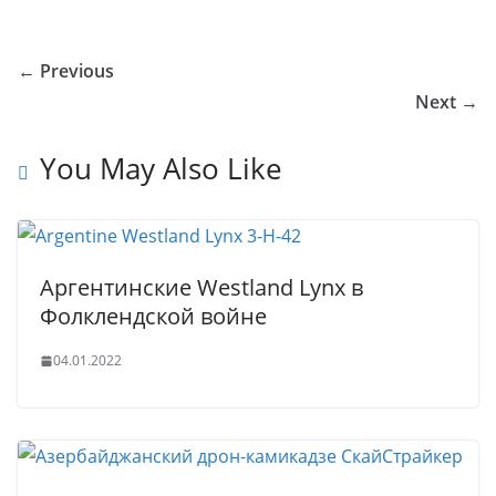
o
o
e
er
e
e
bl
s
g
ar
u
kl
b
dI
st
r
A
g
e
← Previous
r
a
o
n
p
er
Next →
n
ss
o
p
al
ni
k
You May Also Like
ki
Аргентинские Westland Lynx в
Фолклендской войне
04.01.2022