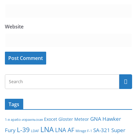
Website
Tags
GNA
Hawker
Exocet
Gloster Meteor
1-я арабо-израильская
LNA
L-39
LNA AF
Fury
SA-321
Super
LDAF
Mirage F-1