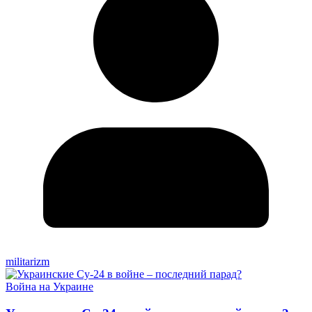
militarizm
Война на Украине