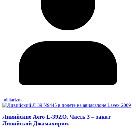
militarizm
Ливийские Aero L-39ZO. Часть 3 – закат
Ливийской Джамахирии.