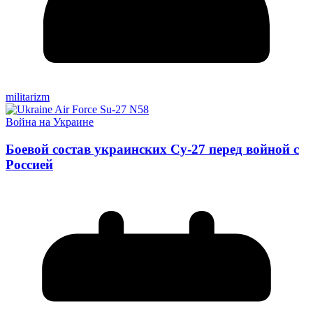
militarizm
Война на Украине
Боевой состав украинских Су-27 перед войной с
Россией