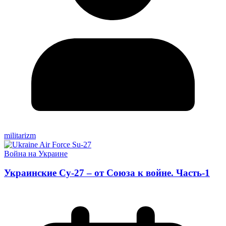
militarizm
Война на Украине
Украинские Су-27 – от Союза к войне. Часть-1