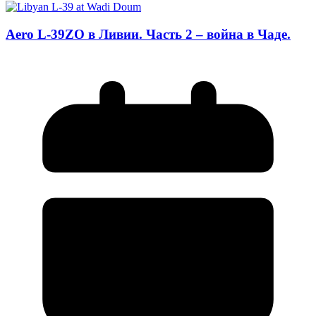
Aero L-39ZO в Ливии. Часть 2 – война в Чаде.