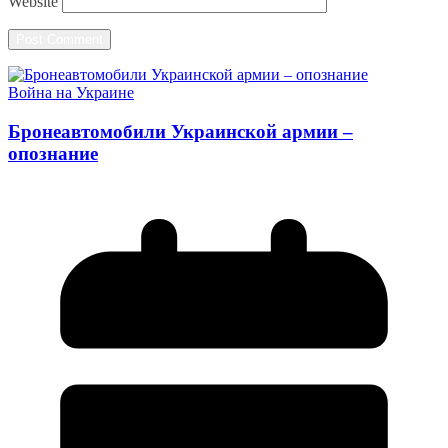
Website
Война на Украине
Бронеавтомобили Украинской армии –
опознание