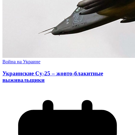
Война на Украине
Украинские Су-25 – жовто-блакитные
выживальщики