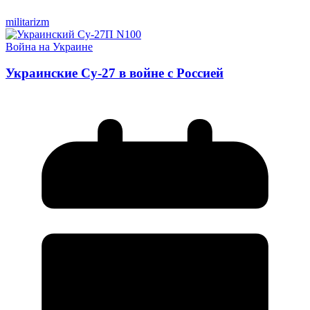
militarizm
Война на Украине
Украинские Су-27 в войне с Россией