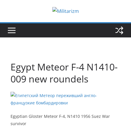
Skip
to
content
Egypt Meteor F-4 N1410-
009 new roundels
Egyptian Gloster Meteor F-4, N1410 1956 Suez War
survivor