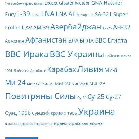
GNA
Hawker
Exocet
Gloster Meteor
1-я арабо-израильская
LNA
L-39
LNA AF
Fury
SA-321
Super
LDAF
Mirage F-1
Азербайджан
Ан-32
Frelon
UAV
АМ-39
Ан-26
Афганистан
ВВС Египта
БЛА
БПЛА
Армения
ВВС Ирака
ВВС Украины
Война в Заливе
Ливия
Карабах
Ми-8
1991
Война на Донбассе
Ми-24
МиГ-23
МиГ-29
Ми-35М
МиГ-21
МиГ-23УБ
Повитряны Силы
Су-25
Су-27
Су-24
Украина
Суэц 1956
Суэцкий кризис 1956
ирано-иракская война
Фолклендская война
Хафтар