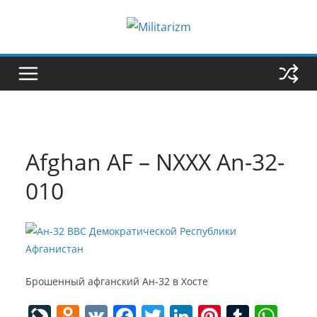
Skip
to
content
Afghan AF – NXXX An-32-
010
Брошенный афганский Ан-32 в Хосте
Li
O
V
F
T
Li
Pi
T
W