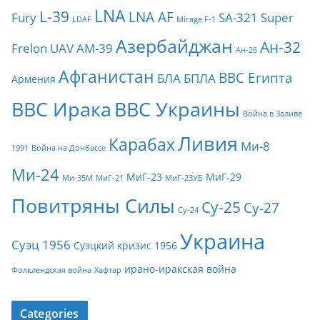
LNA
L-39
LNA AF
Fury
SA-321
Super
LDAF
Mirage F-1
Азербайджан
Ан-32
Frelon
UAV
АМ-39
Ан-26
Афганистан
ВВС Египта
БЛА
БПЛА
Армения
ВВС Ирака
ВВС Украины
Война в Заливе
Ливия
Карабах
Ми-8
1991
Война на Донбассе
Ми-24
МиГ-23
МиГ-29
Ми-35М
МиГ-21
МиГ-23УБ
Повитряны Силы
Су-25
Су-27
Су-24
Украина
Суэц 1956
Суэцкий кризис 1956
ирано-иракская война
Фолклендская война
Хафтар
Categories