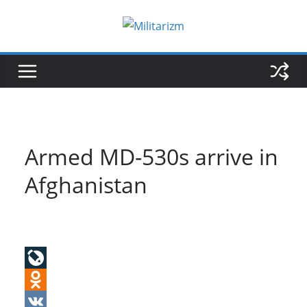
Skip
to
content
Armed MD-530s arrive in
Afghanistan
L
i
O