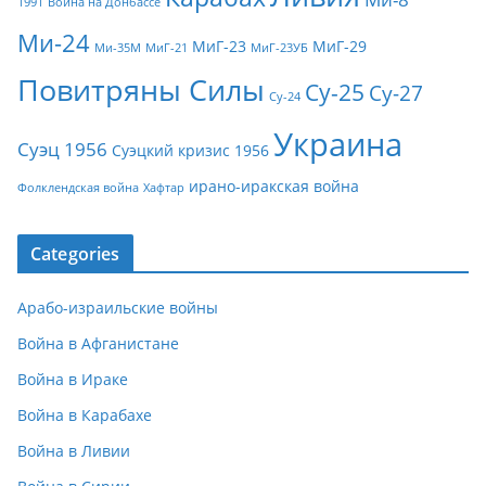
1991
Война на Донбассе
Ми-24
МиГ-23
МиГ-29
Ми-35М
МиГ-21
МиГ-23УБ
Повитряны Силы
Су-25
Су-27
Су-24
Украина
Суэц 1956
Суэцкий кризис 1956
ирано-иракская война
Фолклендская война
Хафтар
Categories
Арабо-израильские войны
Война в Афганистане
Война в Ираке
Война в Карабахе
Война в Ливии