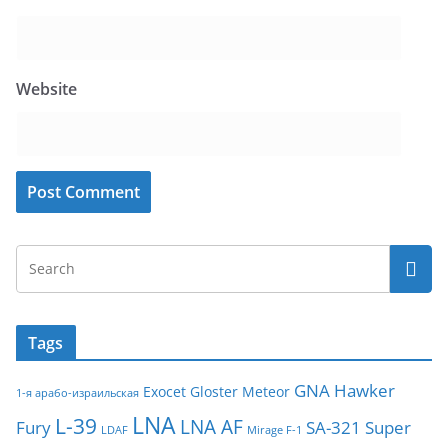
Website
Tags
GNA
Hawker
Exocet
Gloster Meteor
1-я арабо-израильская
LNA
L-39
LNA AF
Fury
SA-321
Super
LDAF
Mirage F-1