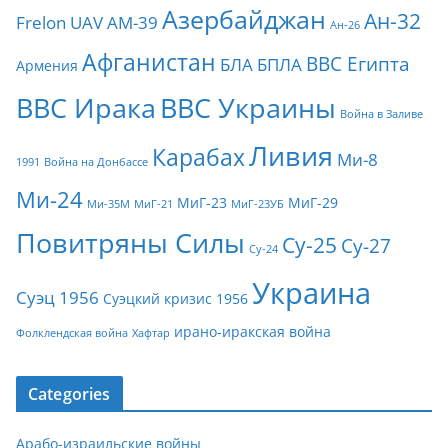
Азербайджан
Ан-32
Frelon
UAV
АМ-39
Ан-26
Афганистан
ВВС Египта
БЛА
БПЛА
Армения
ВВС Ирака
ВВС Украины
Война в Заливе
Ливия
Карабах
Ми-8
1991
Война на Донбассе
Ми-24
МиГ-23
МиГ-29
Ми-35М
МиГ-21
МиГ-23УБ
Повитряны Силы
Су-25
Су-27
Су-24
Украина
Суэц 1956
Суэцкий кризис 1956
ирано-иракская война
Фолклендская война
Хафтар
Categories
Арабо-израильские войны