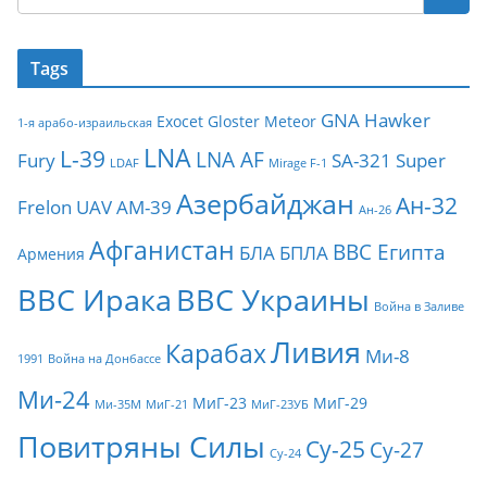
Tags
GNA
Hawker
Exocet
Gloster Meteor
1-я арабо-израильская
LNA
L-39
LNA AF
Fury
SA-321
Super
LDAF
Mirage F-1
Азербайджан
Ан-32
Frelon
UAV
АМ-39
Ан-26
Афганистан
ВВС Египта
БЛА
БПЛА
Армения
ВВС Ирака
ВВС Украины
Война в Заливе
Ливия
Карабах
Ми-8
1991
Война на Донбассе
Ми-24
МиГ-23
МиГ-29
Ми-35М
МиГ-21
МиГ-23УБ
Повитряны Силы
Су-25
Су-27
Су-24